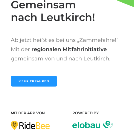
G
e
m
e
i
n
s
a
m
n
a
c
h
L
e
u
t
k
i
r
c
h
!
Ab jetzt heißt es bei uns „Zammefahre!“
Mit der
regionalen Mitfahrinitiative
gemeinsam von und nach Leutkirch.
MEHR ERFAHREN
MIT DER APP VON
POWERED BY