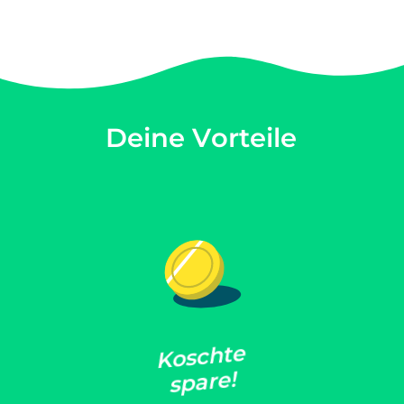
D
e
i
n
e
V
o
r
t
e
i
l
e
e
t
h
c
s
o
K
!
e
r
a
p
s