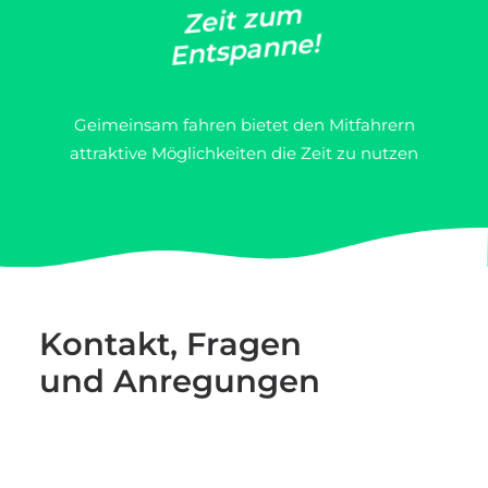
m
u
z
t
i
e
Z
!
e
n
n
a
p
s
t
n
E
Geimeinsam fahren bietet den Mitfahrern
attraktive Möglichkeiten die Zeit zu nutzen
K
o
n
t
a
k
t
,
F
r
a
g
e
n
u
n
d
A
n
r
e
g
u
n
g
e
n