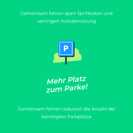
Gemeinsam fahren spart Spritkosten und
verringert Autoabnutzung
z
t
a
l
P
r
h
e
M
!
e
k
r
a
P
m
u
z
Gemeinsam fahren reduziert die Anzahl der
benötigten Parkplätze