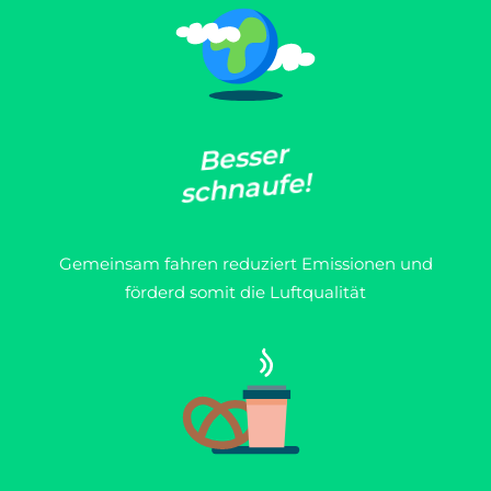
r
e
s
s
e
B
!
e
f
u
a
n
h
c
s
Gemeinsam fahren reduziert Emissionen und
förderd somit die Luftqualität